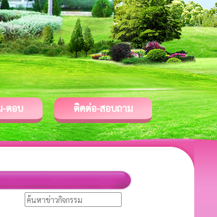
ม-ตอบ
ติดต่อ-สอบถาม