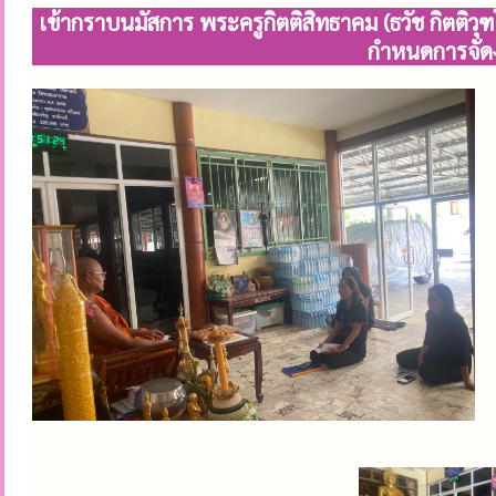
เข้ากราบนมัสการ พระครูกิตติสิทธาคม (ธวัช กิตติ
กำหนดการจัดง