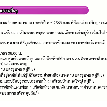
าลตำบลหนองกราด ประจำปี พ.ศ.2569 และ พิธีต้อนรับเปรียญธรรม
หารแห้ง ถวายเป้นพระราชกุศล พระบาทสมเด็จพระเจ้าอยู่หัว เนื่อง
งพานพุ่ม และพิธีจุดเทียนถวายพระพรชัยมงคล พระบาทสมเด็จพระเจ้า
 เวลา 08.00 น.
แด่ สมเด็จพระเจ้าลูกเธอ เจ้าฟ้าพัชรกิติยาภา นเรนทิราเทพยวดี กร
าร) ณ วัดบ้านหาญ
งพาบ แสงขุนทด หมู่ที่ 3)
ี่อยู่อาศัยให้แก่ผู้ได้รับความช่วยเหลือ (นางพาบ แสงขุนทด หมู่ที่ 3)
ซมและปรับปรุงระบบระบายน้ำ ณ บริเวณบึงหนองใหญ่ หมู่ที่ 3
รจัดทำแผนพัฒนา เพื่อจัดทำร่างแผนพัฒนาเทศบาลตำบลหนองกราด (พ.ศ
หนองกราด (สังวรอุปถัมภ์)